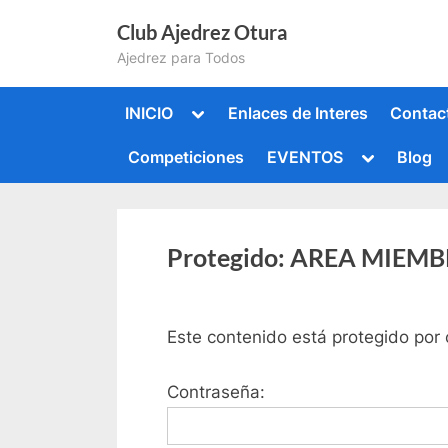
Saltar
Club Ajedrez Otura
al
Ajedrez para Todos
contenido
Alternar
INICIO
Enlaces de Interes
Contac
submenú
Alternar
Competiciones
EVENTOS
Blog
submenú
Alternar
submenú
Alternar
submenú
Protegido: AREA MIEM
Este contenido está protegido por 
Contraseña: