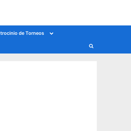
Alternar
trocinio de Torneos
submenú
Alternar
formulario
de
búsqueda