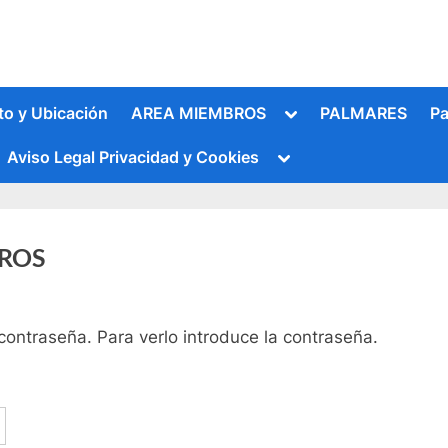
Alternar
to y Ubicación
AREA MIEMBROS
PALMARES
Pa
submenú
Alternar
Aviso Legal Privacidad y Cookies
submenú
BROS
Alternar
contraseña. Para verlo introduce la contraseña.
submenú