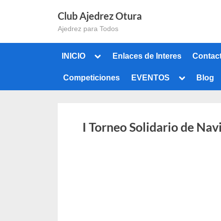
Saltar
Club Ajedrez Otura
al
Ajedrez para Todos
contenido
Alternar
INICIO
Enlaces de Interes
Contact
submenú
Alternar
Competiciones
EVENTOS
Blog
submenú
Alternar
submenú
Alternar
submenú
I Torneo Solidario de Nav