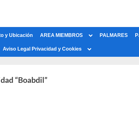
Alternar
o y Ubicación
AREA MIEMBROS
PALMARES
P
submenú
Alternar
Aviso Legal Privacidad y Cookies
submenú
idad “Boabdil”
Alternar
submenú