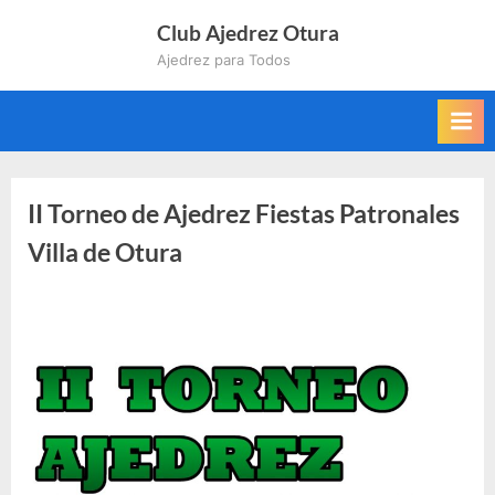
Saltar
Club Ajedrez Otura
al
Ajedrez para Todos
contenido
II Torneo de Ajedrez Fiestas Patronales
Villa de Otura