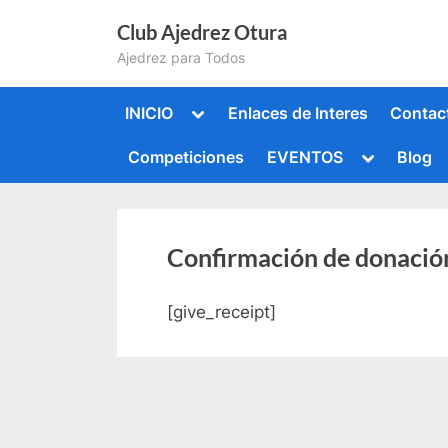
Saltar
Club Ajedrez Otura
al
Ajedrez para Todos
contenido
Alternar
INICIO
Enlaces de Interes
Contac
submenú
Alternar
Competiciones
EVENTOS
Blog
submenú
Alternar
submenú
Alternar
submenú
Confirmación de donació
[give_receipt]