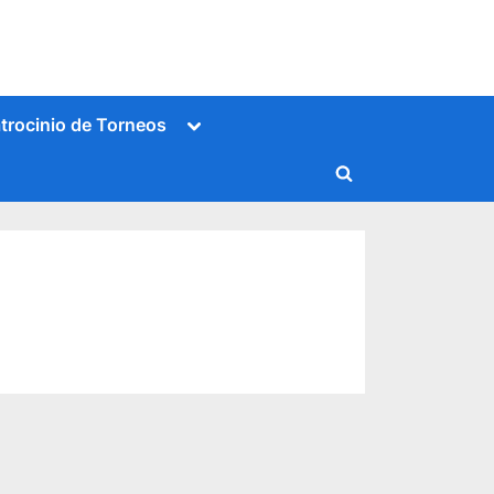
Alternar
trocinio de Torneos
submenú
Alternar
formulario
de
búsqueda