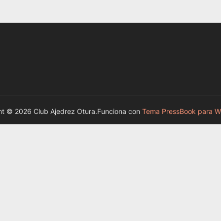
t © 2026 Club Ajedrez Otura.
Funciona con
Tema PressBook para W