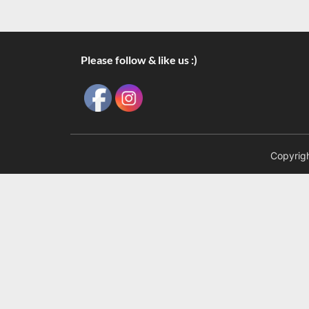
Please follow & like us :)
Copyrigh
III Velada Nocturna de Ajedrez