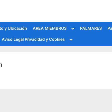
Alternar
to y Ubicación
AREA MIEMBROS
PALMARES
Pa
submenú
Alternar
Aviso Legal Privacidad y Cookies
submenú
n
Alternar
submenú