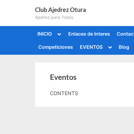
Saltar
Club Ajedrez Otura
al
Ajedrez para Todos
contenido
Alternar
INICIO
Enlaces de Interes
Contac
submenú
Alternar
Competiciones
EVENTOS
Blog
submenú
Alternar
submenú
Alternar
submenú
Eventos
CONTENTS