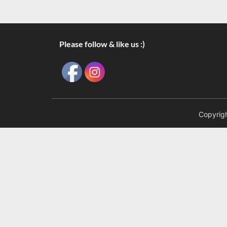
Please follow & like us :)
Copyrigh
III Velada Nocturna de Ajedrez