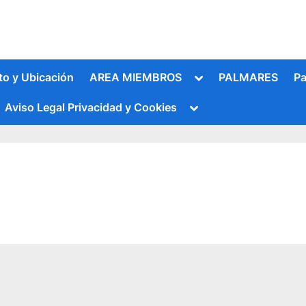
Alternar
to y Ubicación
AREA MIEMBROS
PALMARES
Pa
submenú
Alternar
Aviso Legal Privacidad y Cookies
submenú
Alternar
submenú