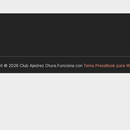
t © 2026 Club Ajedrez Otura.
Funciona con
Tema PressBook para W