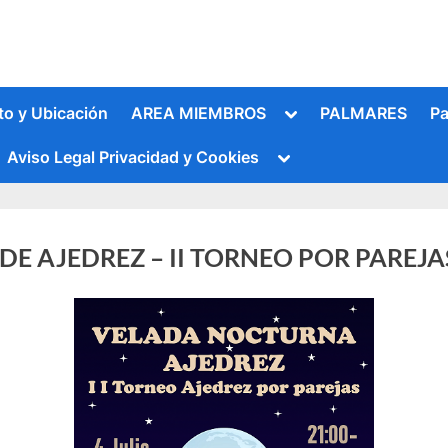
Alternar
to y Ubicación
AREA MIEMBROS
PALMARES
Pa
submenú
Alternar
Aviso Legal Privacidad y Cookies
submenú
E AJEDREZ – II TORNEO POR PAREJA
Alternar
submenú