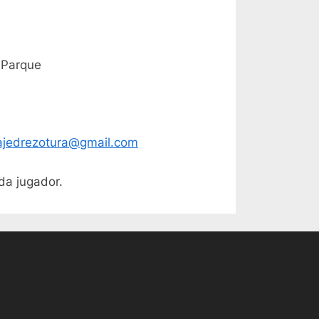
 Parque
ajedrezotura@gmail.com
da jugador.