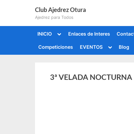
Saltar
Club Ajedrez Otura
al
Ajedrez para Todos
contenido
Alternar
INICIO
Enlaces de Interes
Contac
submenú
Alternar
Competiciones
EVENTOS
Blog
submenú
Alternar
submenú
Alternar
submenú
3ª VELADA NOCTURNA D