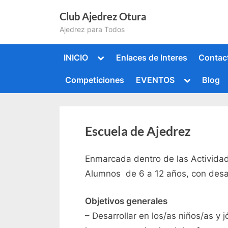
Saltar
Club Ajedrez Otura
al
Ajedrez para Todos
contenido
Alternar
INICIO
Enlaces de Interes
Contac
submenú
Alternar
Competiciones
EVENTOS
Blog
submenú
Alternar
submenú
Alternar
submenú
Escuela de Ajedrez
Enmarcada dentro de las Actividad
Alumnos de 6 a 12 años, con desarr
Objetivos generales
– Desarrollar en los/as niños/as y