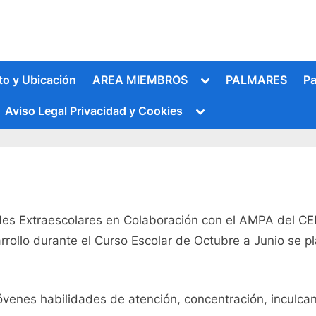
Alternar
to y Ubicación
AREA MIEMBROS
PALMARES
Pa
submenú
Alternar
Aviso Legal Privacidad y Cookies
submenú
es Extraescolares en Colaboración con el AMPA del CEIP
Alternar
ollo durante el Curso Escolar de Octubre a Junio se pla
submenú
 jóvenes habilidades de atención, concentración, inculca