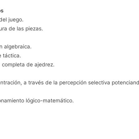
os
del juego.
ra de las piezas.
.
n algebraica.
 táctica.
a completa de ajedrez.
ntración, a través de la percepción selectiva potenciand
onamiento lógico-matemático.
Alternar
submenú