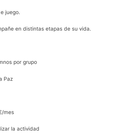
e juego.
mpañe en distintas etapas de su vida.
mnos por grupo
la Paz
2€/mes
zar la actividad