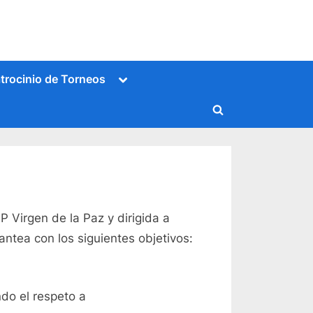
Alternar
trocinio de Torneos
submenú
Alternar
formulario
de
búsqueda
 Virgen de la Paz y dirigida a
ntea con los siguientes objetivos:
ndo el respeto a