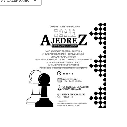
 AL CALENDARIO
r ICS
ogle Calendar
iCalendar
Office 365
Outlook Live
Alternar
submenú