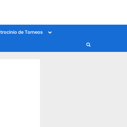
Alternar
trocinio de Torneos
submenú
Alternar
formulario
de
búsqueda